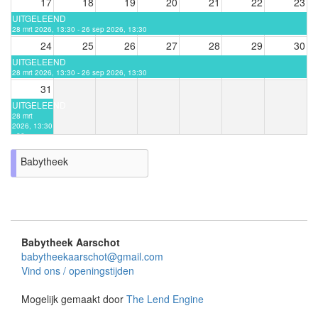
17
18
19
20
21
22
23
UITGELEEND
28 mrt 2026, 13:30 - 26 sep 2026, 13:30
24
25
26
27
28
29
30
UITGELEEND
28 mrt 2026, 13:30 - 26 sep 2026, 13:30
31
UITGELEEND
28 mrt
2026, 13:30
- 26 sep
2026, 13:30
Babytheek
Babytheek Aarschot
babytheekaarschot@gmail.com
Vind ons / openingstijden
Mogelijk gemaakt door
The Lend Engine