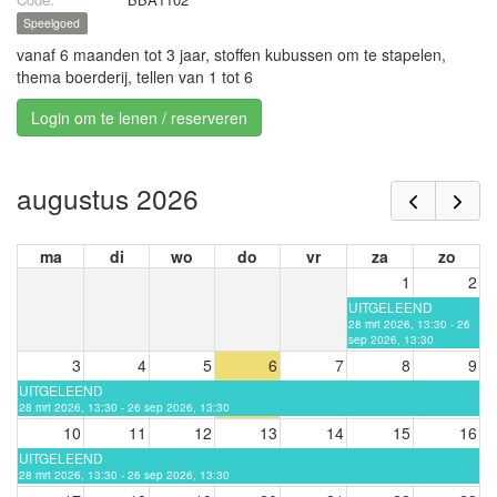
Speelgoed
vanaf 6 maanden tot 3 jaar, stoffen kubussen om te stapelen,
thema boerderij, tellen van 1 tot 6
Login om te lenen / reserveren
augustus 2026
ma
di
wo
do
vr
za
zo
1
2
UITGELEEND
28 mrt 2026, 13:30 - 26
sep 2026, 13:30
3
4
5
6
7
8
9
UITGELEEND
28 mrt 2026, 13:30 - 26 sep 2026, 13:30
10
11
12
13
14
15
16
UITGELEEND
28 mrt 2026, 13:30 - 26 sep 2026, 13:30