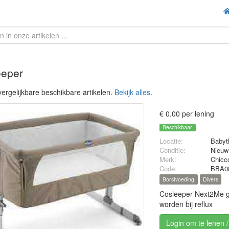
eeper
ergelijkbare beschikbare artikelen.
Bekijk alles
.
€ 0.00 per lening
Beschikbaar
Locatie:
Babyt
Conditie:
Nieuw
Merk:
Chicc
Code:
BBA0
Borstvoeding
Divers
Cosleeper Next2Me gr
worden bij reflux
Login om te lenen 