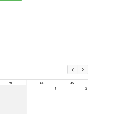
vr
za
zo
1
2