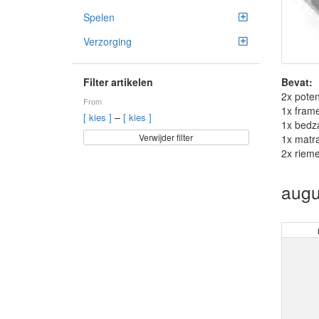
Spelen
Verzorging
Bevat:
Filter artikelen
2x pote
From
1x fram
–
[ kies ]
[ kies ]
1x bedza
Verwijder filter
1x matr
2x riem
augu