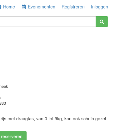
Home
Evenementen
Registreren
Inloggen
heek
o
833
ijs met draagtas, van 0 tot 9kg, kan ook schuin gezet
/ reserveren