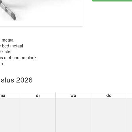
n metaal
e bed metaal
k stof
as met houten plank
en
stus 2026
ma
di
wo
do