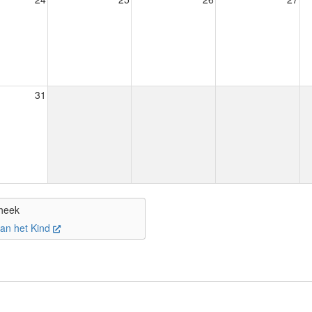
31
heek
van het Kind