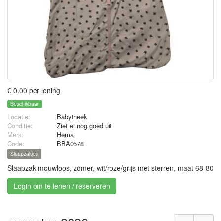
€ 0.00 per lening
Beschikbaar
Locatie:
Babytheek
Conditie:
Ziet er nog goed uit
Merk:
Hema
Code:
BBA0578
Slaapzakjes
Slaapzak mouwloos, zomer, wit/roze/grijs met sterren, maat 68-80
Login om te lenen / reserveren