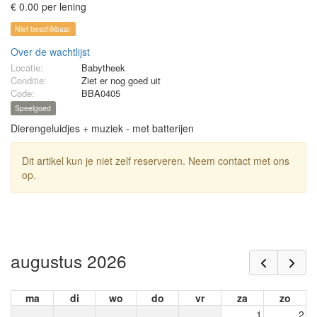
€ 0.00 per lening
Niet beschikbaar
Over de wachtlijst
Locatie:
Babytheek
Conditie:
Ziet er nog goed uit
Code:
BBA0405
Speelgoed
Dierengeluidjes + muziek - met batterijen
Dit artikel kun je niet zelf reserveren. Neem contact met ons
op.
augustus 2026
ma
di
wo
do
vr
za
zo
1
2