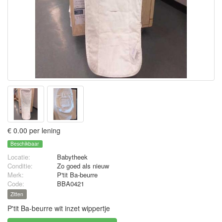
€ 0.00 per lening
Beschikbaar
Locatie:
Babytheek
Conditie:
Zo goed als nieuw
Merk:
P'tit Ba-beurre
Code:
BBA0421
Zitten
P'tit Ba-beurre wit inzet wippertje