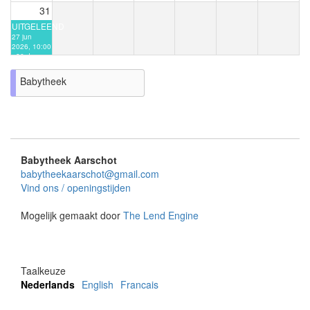
31
UITGELEEND
27 jun
2026, 10:00
- 26 dec
2026, 13:30
Babytheek
Babytheek Aarschot
babytheekaarschot@gmail.com
Vind ons / openingstijden
Mogelijk gemaakt door
The Lend Engine
Taalkeuze
Nederlands
English
Francais