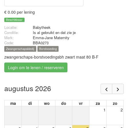
€ 0.00 per lening
Beschikbaar
Locatie:
Babytheek
Conditie:
Is al gebruikt en dat zie je
Merk:
Emma-Jane Maternity
Code:
BBA0273
Zwangerschapskledij
Borstvoeding
zwangerschaps-borstvoedingsbh zwart maat 80 B-F
Login om te lenen / reserveren
augustus 2026
ma
di
wo
do
vr
za
zo
1
2