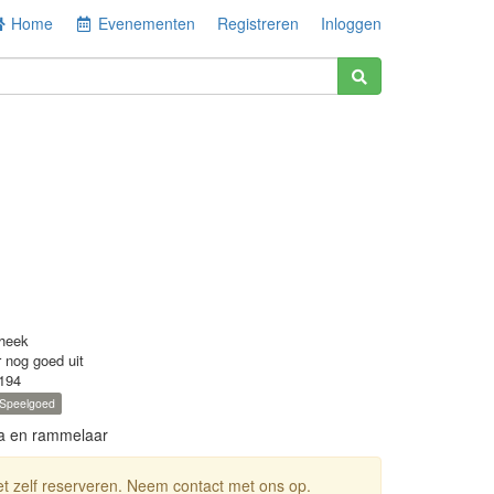
Home
Evenementen
Registreren
Inloggen
heek
r nog goed uit
194
Speelgoed
ra en rammelaar
niet zelf reserveren. Neem contact met ons op.