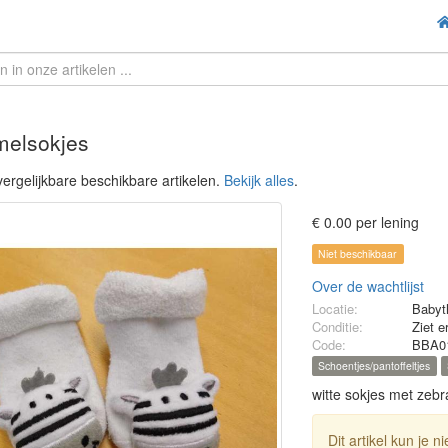
elsokjes
ergelijkbare beschikbare artikelen.
Bekijk alles
.
€ 0.00 per lening
Niet beschikbaar
Over de wachtlijst
Locatie:
Babyt
Conditie:
Ziet e
Code:
BBA0
Schoentjes/pantoffeltjes
witte sokjes met zeb
Dit artikel kun je 