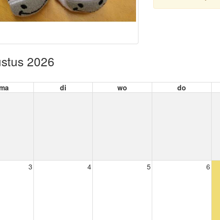
stus 2026
ma
di
wo
do
3
4
5
6