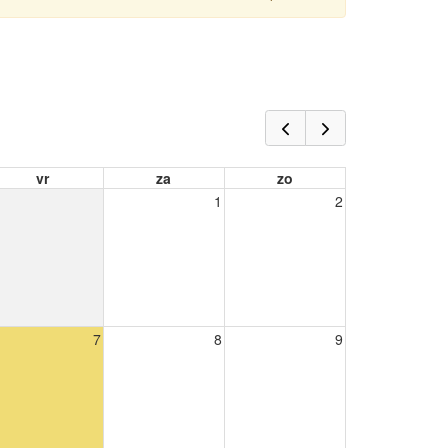
vr
za
zo
1
2
7
8
9