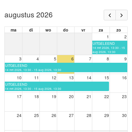
augustus 2026
ma
di
wo
do
vr
za
zo
1
2
UITGELEEND
14 mrt 2026, 13:30 - 15
aug 2026, 13:30
3
4
5
6
7
8
9
UITGELEEND
14 mrt 2026, 13:30 - 15 aug 2026, 13:30
10
11
12
13
14
15
16
UITGELEEND
14 mrt 2026, 13:30 - 15 aug 2026, 13:30
17
18
19
20
21
22
23
24
25
26
27
28
29
30